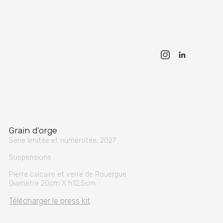
Grain d’orge
Série limitée et numérotée, 2027
Suspensions
Pierre calcaire et verre de Rouergue
Diamètre 20cm X h12,5cm
Télécharger le press kit